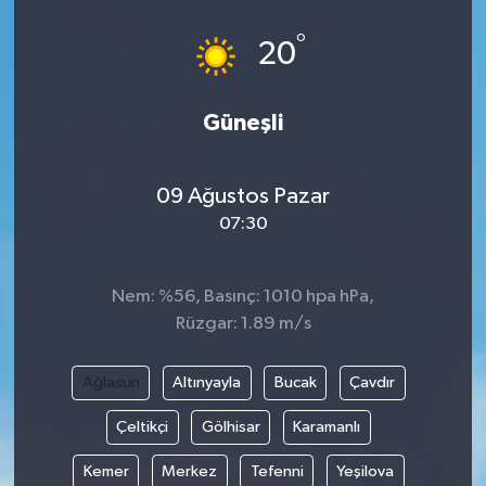
°
20
Güneşli
09 Ağustos Pazar
07:30
Nem: %56, Basınç: 1010 hpa hPa,
Rüzgar: 1.89 m/s
Ağlasun
Altınyayla
Bucak
Çavdır
Çeltikçi
Gölhisar
Karamanlı
Kemer
Merkez
Tefenni
Yeşilova