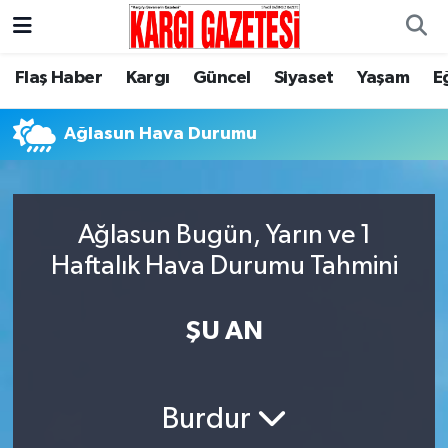
Flaş Haber
Nöbetçi Eczaneler
Flaş Haber
Kargı
Güncel
Siyaset
Yaşam
E
Kargı
Hava Durumu
Ağlasun Hava Durumu
Güncel
Çorum Namaz Vakitleri
Siyaset
Trafik Durumu
Ağlasun Bugün, Yarın ve 1
Haftalık Hava Durumu Tahmini
Yaşam
Süper Lig Puan Durumu ve Fikstür
ŞU AN
Eğitim
Tüm Manşetler
Son Dakika Haberleri
Burdur
Haber Arşivi