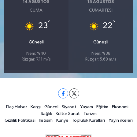
14 AĞUSTOS
15 AĞUSTOS
CUMA
CUMARTESI
°
°
23
22
Güneşli
Güneşli
Nem: %40
Nem: %38
Rüzgar: 7.11 m/s
Rüzgar: 5.69 m/s
Flaş Haber
Kargı
Güncel
Siyaset
Yaşam
Eğitim
Ekonomi
Sağlık
Kültür Sanat
Turizm
Gizlilik Politikası
İletişim
Künye
Topluluk Kuralları
Yayın ilkeleri