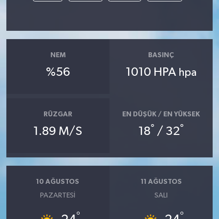
NEM
BASINÇ
%56
1010 HPA
hpa
RÜZGAR
EN DÜŞÜK / EN YÜKSEK
°
°
1.89 M/S
18
/ 32
10 AĞUSTOS
11 AĞUSTOS
PAZARTESI
SALI
°
°