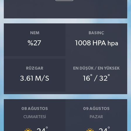
NEM
BASINÇ
%27
1008 HPA
hpa
RÜZGAR
EN DÜŞÜK / EN YÜKSEK
°
°
3.61 M/S
16
/ 32
08 AĞUSTOS
09 AĞUSTOS
CUMARTESI
PAZAR
°
°