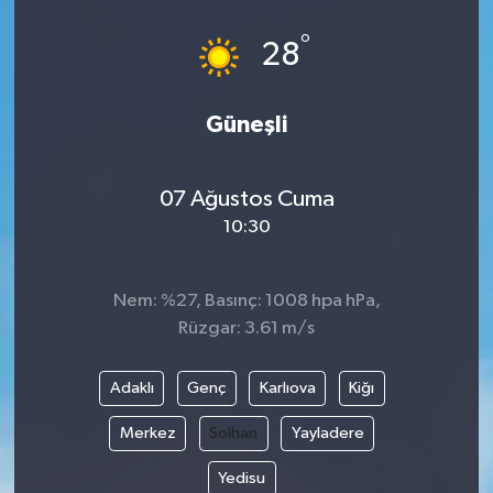
°
28
Güneşli
07 Ağustos Cuma
10:30
Nem: %27, Basınç: 1008 hpa hPa,
Rüzgar: 3.61 m/s
Adaklı
Genç
Karlıova
Kiğı
Merkez
Solhan
Yayladere
Yedisu