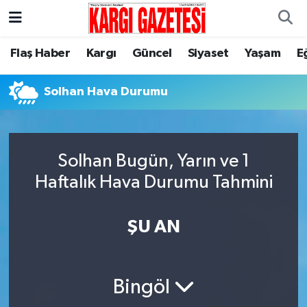
Flaş Haber
Nöbetçi Eczaneler
Flaş Haber
Kargı
Güncel
Siyaset
Yaşam
E
Kargı
Hava Durumu
Solhan Hava Durumu
Güncel
Çorum Namaz Vakitleri
Siyaset
Trafik Durumu
Solhan Bugün, Yarın ve 1
Haftalık Hava Durumu Tahmini
Yaşam
Süper Lig Puan Durumu ve Fikstür
ŞU AN
Eğitim
Tüm Manşetler
Son Dakika Haberleri
Bingöl
Haber Arşivi