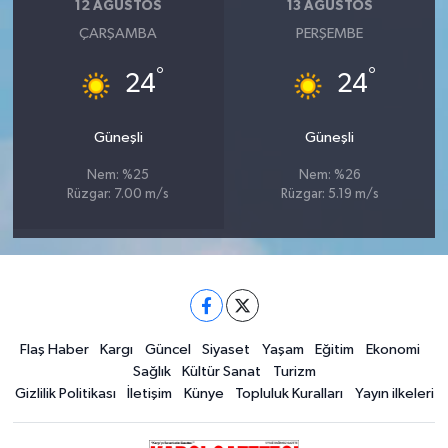
12 AĞUSTOS
13 AĞUSTOS
ÇARŞAMBA
PERŞEMBE
°
°
24
24
Güneşli
Güneşli
Nem: %25
Nem: %26
Rüzgar: 7.00 m/s
Rüzgar: 5.19 m/s
Flaş Haber
Kargı
Güncel
Siyaset
Yaşam
Eğitim
Ekonomi
Sağlık
Kültür Sanat
Turizm
Gizlilik Politikası
İletişim
Künye
Topluluk Kuralları
Yayın ilkeleri