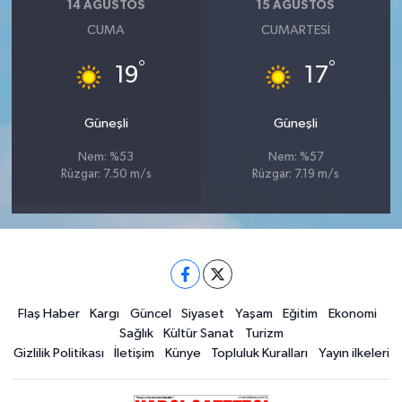
14 AĞUSTOS
15 AĞUSTOS
CUMA
CUMARTESI
°
°
19
17
Güneşli
Güneşli
Nem: %53
Nem: %57
Rüzgar: 7.50 m/s
Rüzgar: 7.19 m/s
Flaş Haber
Kargı
Güncel
Siyaset
Yaşam
Eğitim
Ekonomi
Sağlık
Kültür Sanat
Turizm
Gizlilik Politikası
İletişim
Künye
Topluluk Kuralları
Yayın ilkeleri