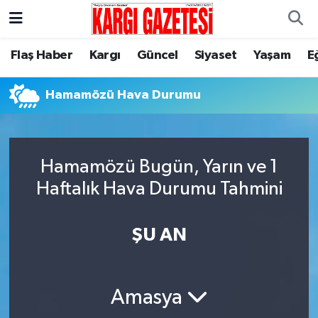
Flaş Haber
Nöbetçi Eczaneler
Flaş Haber
Kargı
Güncel
Siyaset
Yaşam
E
Kargı
Hava Durumu
Hamamözü Hava Durumu
Güncel
Çorum Namaz Vakitleri
Siyaset
Trafik Durumu
Hamamözü Bugün, Yarın ve 1
Haftalık Hava Durumu Tahmini
Yaşam
Süper Lig Puan Durumu ve Fikstür
ŞU AN
Eğitim
Tüm Manşetler
Son Dakika Haberleri
Amasya
Haber Arşivi