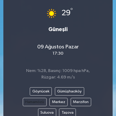
°
29
Güneşli
09 Ağustos Pazar
17:30
Nem: %28, Basınç: 1009 hpa hPa,
Rüzgar: 4.69 m/s
Göynücek
Gümüşhacıköy
Hamamözü
Merkez
Merzifon
Suluova
Taşova