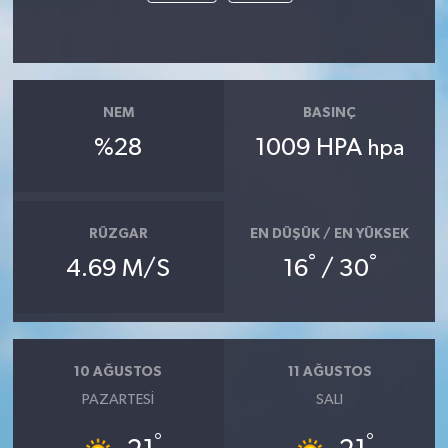
NEM
BASINÇ
%28
1009 HPA
hpa
RÜZGAR
EN DÜŞÜK / EN YÜKSEK
°
°
4.69 M/S
16
/ 30
10 AĞUSTOS
11 AĞUSTOS
PAZARTESI
SALI
°
°