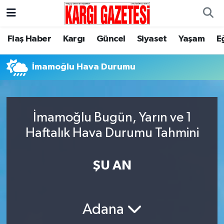
Flaş Haber
Nöbetçi Eczaneler
Flaş Haber
Kargı
Güncel
Siyaset
Yaşam
E
Kargı
Hava Durumu
İmamoğlu Hava Durumu
Güncel
Çorum Namaz Vakitleri
Siyaset
Trafik Durumu
İmamoğlu Bugün, Yarın ve 1
Haftalık Hava Durumu Tahmini
Yaşam
Süper Lig Puan Durumu ve Fikstür
ŞU AN
Eğitim
Tüm Manşetler
Son Dakika Haberleri
Adana
Haber Arşivi