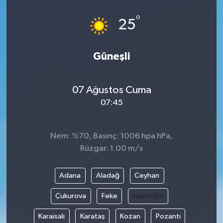
°
25
Güneşli
07 Ağustos Cuma
07:45
Nem: %70, Basınç: 1006 hpa hPa,
Rüzgar: 1.00 m/s
Adana
Aladağ
Ceyhan
Çukurova
Feke
İmamoğlu
Karaisalı
Karataş
Kozan
Pozantı