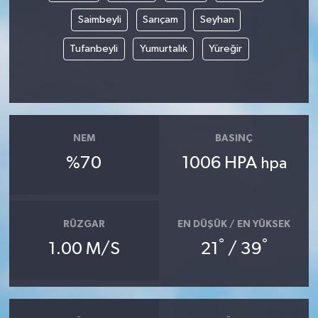
Saimbeyli
Sarıçam
Seyhan
Tufanbeyli
Yumurtalık
Yüreğir
NEM
BASINÇ
%70
1006 HPA
hpa
RÜZGAR
EN DÜŞÜK / EN YÜKSEK
°
°
1.00 M/S
21
/ 39