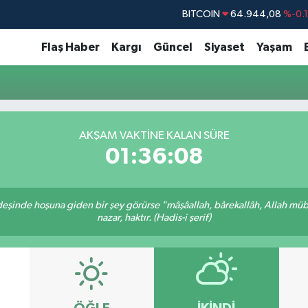
BITCOIN
64.944,08
%-0.
DOLAR
47,7436
%0.
Flaş Haber
Kargı
Güncel
Siyaset
Yaşam
EURO
55,2510
%0.
STERLİN
64,4811
%0.
GRAM ALTIN
6660.55
%0.
AKŞAM VAKTINE KALAN SÜRE
BİST100
13.779
%-
01:36:08
rdeşinde hoşuna giden bir şey görürse "mâşâallah, bârekallâh, Allah müb
nazar, haktır. (Hadis-i şerif)