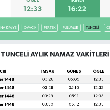
ÖĞLE
İKINDI
12:33
16:22
NAZİMİYE
OVACIK
PERTEK
PÜLÜMÜR
TUNCELİ
Ç
TUNCELİ AYLIK NAMAZ VAKITLERI
CRİ
İMSAK
GÜNEŞ
ÖĞLE
fer 1448
03:26
05:09
12:33
fer 1448
03:28
05:10
12:33
fer 1448
03:29
05:11
12:33
fer 1448
03:30
05:12
12:33