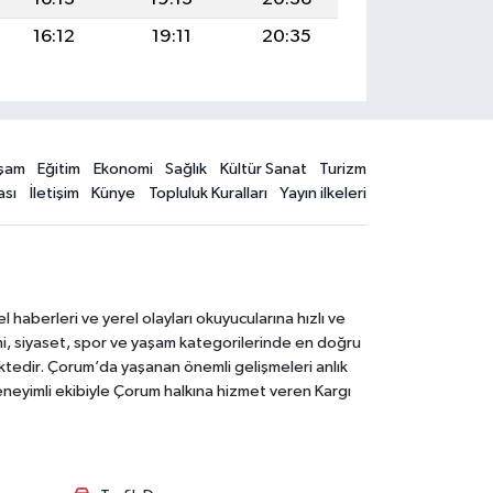
16:12
19:11
20:35
şam
Eğitim
Ekonomi
Sağlık
Kültür Sanat
Turizm
ası
İletişim
Künye
Topluluk Kuralları
Yayın ilkeleri
aberleri ve yerel olayları okuyucularına hızlı ve
mi, siyaset, spor ve yaşam kategorilerinde en doğru
ktedir. Çorum’da yaşanan önemli gelişmeleri anlık
deneyimli ekibiyle Çorum halkına hizmet veren Kargı