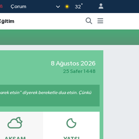
°
Çorum
18
32
18
Eğitim
32
38
03
14
8 Ağustos 2026
25 Safer 1448
arek etsin" diyerek bereketle dua etsin. Çünkü