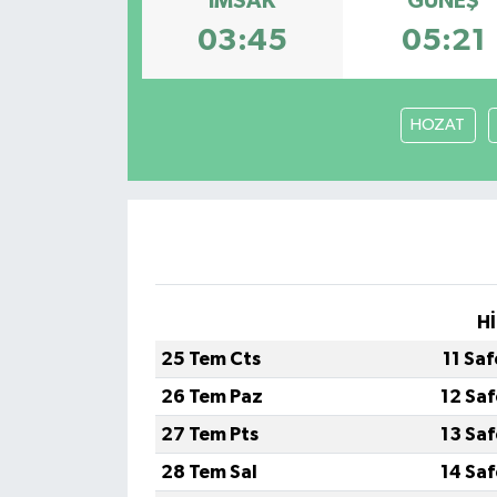
İMSAK
GÜNEŞ
03:45
05:21
HOZAT
Hİ
25 Tem Cts
11 Sa
26 Tem Paz
12 Sa
27 Tem Pts
13 Sa
28 Tem Sal
14 Sa