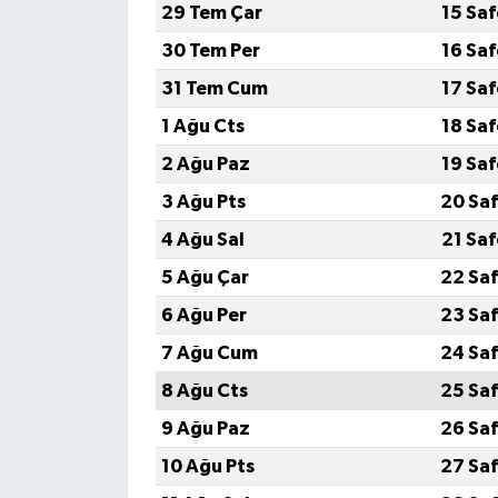
29 Tem Çar
15 Sa
30 Tem Per
16 Sa
31 Tem Cum
17 Sa
1 Ağu Cts
18 Sa
2 Ağu Paz
19 Sa
3 Ağu Pts
20 Saf
4 Ağu Sal
21 Sa
5 Ağu Çar
22 Saf
6 Ağu Per
23 Saf
7 Ağu Cum
24 Saf
8 Ağu Cts
25 Saf
9 Ağu Paz
26 Saf
10 Ağu Pts
27 Saf