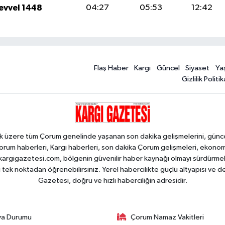
levvel 1448
04:27
05:53
12:42
Flaş Haber
Kargı
Güncel
Siyaset
Ya
Gizlilik Politik
k üzere tüm Çorum genelinde yaşanan son dakika gelişmelerini, güncel h
orum haberleri, Kargı haberleri, son dakika Çorum gelişmeleri, ekono
an kargigazetesi.com, bölgenin güvenilir haber kaynağı olmayı sürdürme
i tek noktadan öğrenebilirsiniz. Yerel habercilikte güçlü altyapısı ve 
Gazetesi, doğru ve hızlı haberciliğin adresidir.
va Durumu
Çorum Namaz Vakitleri