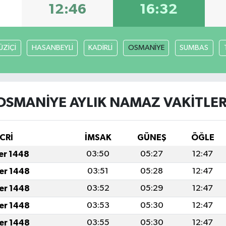
12:46
16:32
ÜZİÇİ
HASANBEYLİ
KADİRLİ
OSMANİYE
SUMBAS
OSMANİYE AYLIK NAMAZ VAKITLER
CRİ
İMSAK
GÜNEŞ
ÖĞLE
fer 1448
03:50
05:27
12:47
fer 1448
03:51
05:28
12:47
fer 1448
03:52
05:29
12:47
fer 1448
03:53
05:30
12:47
fer 1448
03:55
05:30
12:47