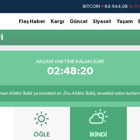
BITCOIN
64.944,08
%-0.
DOLAR
47,7436
%0.
Flaş Haber
Kargı
Güncel
Siyaset
Yaşam
EURO
55,2510
%0.
i
STERLİN
64,4811
%0.
GRAM ALTIN
6660.55
%0.
AKŞAM VAKTINE KALAN SÜRE
BİST100
13.779
%-
02:48:20
an Allâhü Teâlâ'ya tevekkül et. Zira Allâhü Teâlâ, tevekkül eden kullarını
ÖĞLE
İKINDI