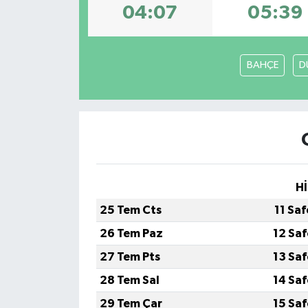
04:07
05:39
BAHÇE
D
Hİ
25 Tem Cts
11 Sa
26 Tem Paz
12 Sa
27 Tem Pts
13 Sa
28 Tem Sal
14 Sa
29 Tem Çar
15 Sa