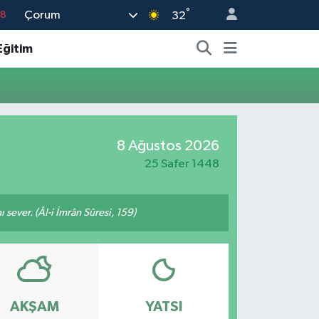
°
Çorum
18
32
18
Eğitim
32
38
03
14
8 Ağustos 2026
25 Safer 1448
 sever. (Âl-i İmrân Sûresi, 159)
AKŞAM
YATSI