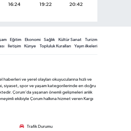
16:24
19:22
20:42
şam
Eğitim
Ekonomi
Sağlık
Kültür Sanat
Turizm
ası
İletişim
Künye
Topluluk Kuralları
Yayın ilkeleri
aberleri ve yerel olayları okuyucularına hızlı ve
mi, siyaset, spor ve yaşam kategorilerinde en doğru
ktedir. Çorum’da yaşanan önemli gelişmeleri anlık
deneyimli ekibiyle Çorum halkına hizmet veren Kargı
Trafik Durumu