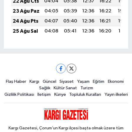
22 Ağu Cts
04:04
05:38
12:37
16:22
19:25
23 Ağu Paz
04:05
05:39
12:36
16:22
19:24
24 Ağu Pts
04:07
05:40
12:36
16:21
19:22
25 Ağu Sal
04:08
05:41
12:36
16:20
19:21
Flaş Haber
Kargı
Güncel
Siyaset
Yaşam
Eğitim
Ekonomi
Sağlık
Kültür Sanat
Turizm
Gizlilik Politikası
İletişim
Künye
Topluluk Kuralları
Yayın ilkeleri
Kargı Gazetesi, Çorum’un Kargı ilçesi başta olmak üzere tüm