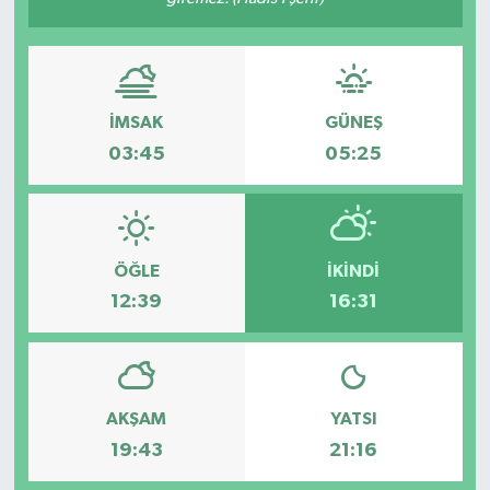
İMSAK
GÜNEŞ
03:45
05:25
ÖĞLE
İKINDI
12:39
16:31
AKŞAM
YATSI
19:43
21:16