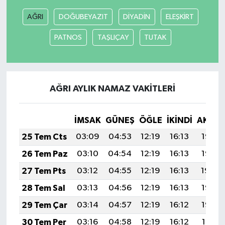
AĞRI
DOĞUBEYAZIT
DİYADİN
ELEŞKİRT
PATNOS
TAŞLIÇAY
TUTAK
AĞRI AYLIK NAMAZ VAKITLERI
İMSAK
GÜNEŞ
ÖĞLE
İKINDI
AKŞA
25 Tem Cts
03:09
04:53
12:19
16:13
19:35
26 Tem Paz
03:10
04:54
12:19
16:13
19:35
27 Tem Pts
03:12
04:55
12:19
16:13
19:34
28 Tem Sal
03:13
04:56
12:19
16:13
19:33
29 Tem Çar
03:14
04:57
12:19
16:12
19:32
30 Tem Per
03:16
04:58
12:19
16:12
19:31