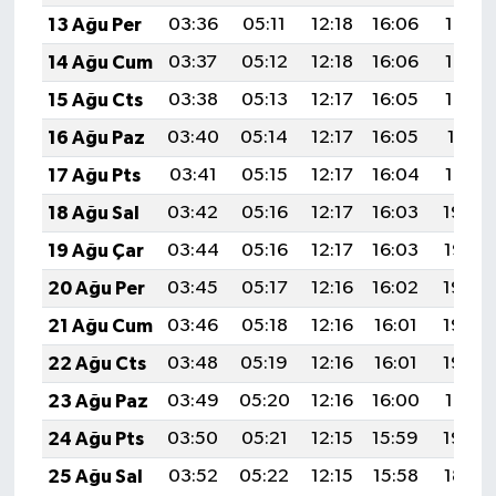
13 Ağu Per
03:36
05:11
12:18
16:06
19:15
14 Ağu Cum
03:37
05:12
12:18
16:06
19:14
15 Ağu Cts
03:38
05:13
12:17
16:05
19:12
16 Ağu Paz
03:40
05:14
12:17
16:05
19:11
17 Ağu Pts
03:41
05:15
12:17
16:04
19:10
18 Ağu Sal
03:42
05:16
12:17
16:03
19:08
19 Ağu Çar
03:44
05:16
12:17
16:03
19:07
20 Ağu Per
03:45
05:17
12:16
16:02
19:05
21 Ağu Cum
03:46
05:18
12:16
16:01
19:04
22 Ağu Cts
03:48
05:19
12:16
16:01
19:03
23 Ağu Paz
03:49
05:20
12:16
16:00
19:01
24 Ağu Pts
03:50
05:21
12:15
15:59
19:00
25 Ağu Sal
03:52
05:22
12:15
15:58
18:58