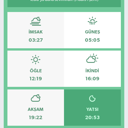
İMSAK
GÜNEŞ
03:27
05:05
ÖĞLE
İKINDI
12:19
16:09
AKŞAM
YATSI
19:22
20:53