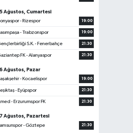
5 Ağustos, Cumartesi
onyaspor - Rizespor
19:00
asımpaşa - Trabzonspor
19:00
ençlerbirliği S.K. - Fenerbahçe
21:30
aziantep FK - Alanyaspor
21:30
6 Ağustos, Pazar
aşakşehir - Kocaelispor
19:00
eşiktaş - Eyüpspor
21:30
med - Erzurumspor FK
21:30
7 Ağustos, Pazartesi
amsunspor - Göztepe
21:30