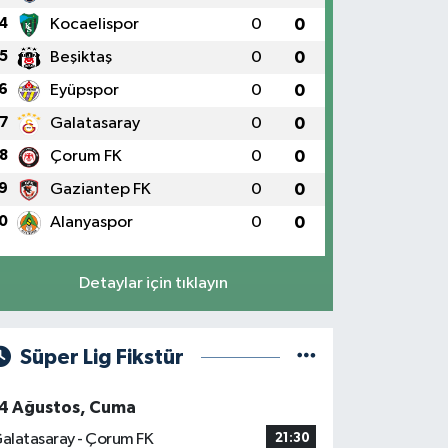
4
Kocaelispor
0
0
5
Beşiktaş
0
0
6
Eyüpspor
0
0
7
Galatasaray
0
0
8
Çorum FK
0
0
9
Gaziantep FK
0
0
0
Alanyaspor
0
0
Detaylar için tıklayın
Süper Lig Fikstür
4 Ağustos, Cuma
alatasaray - Çorum FK
21:30