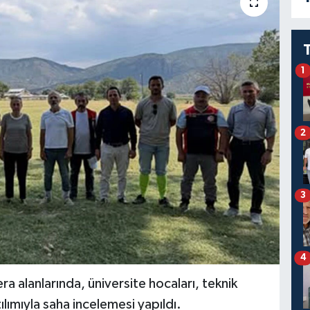
1
2
3
4
a alanlarında, üniversite hocaları, teknik
lımıyla saha incelemesi yapıldı.