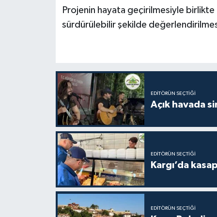
Projenin hayata geçirilmesiyle birlikte 
sürdürülebilir şekilde değerlendirilme
EDITÖRÜN SEÇTIĞI
EDITÖRÜN SEÇTIĞI
Kargı’da kasa
EDITÖRÜN SEÇTIĞI