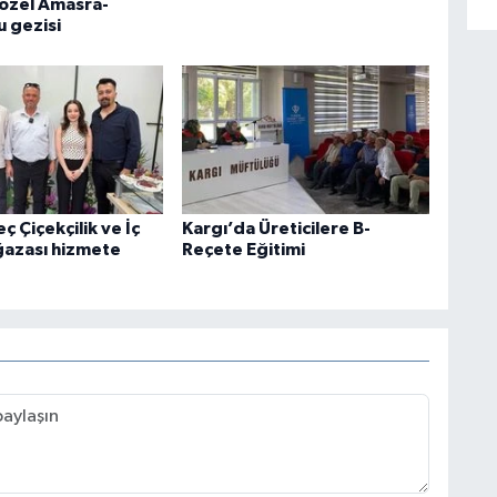
 özel Amasra-
u gezisi
ç Çiçekçilik ve İç
Kargı’da Üreticilere B-
azası hizmete
Reçete Eğitimi