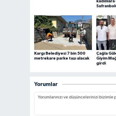
kadınlara
Safranbol
Kargı Belediyesi 7 bin 500
Çağla Güle
metrekare parke taşı alacak
Giyim Mağ
girdi
Yorumlar