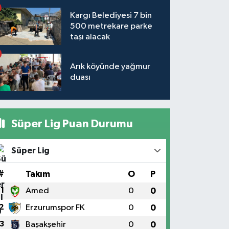
Kargı Belediyesi 7 bin
500 metrekare parke
taşı alacak
Arık köyünde yağmur
duası
Süper Lig Puan Durumu
Süper Lig
#
Takım
O
P
1
Amed
0
0
2
Erzurumspor FK
0
0
3
Başakşehir
0
0