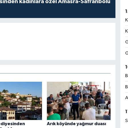
esinden kadınlara özel Amasra-Safranbolu
1
K
K
G
G
1
B
B
A
1
S
ediyesinden
Arık köyünde yağmur duası