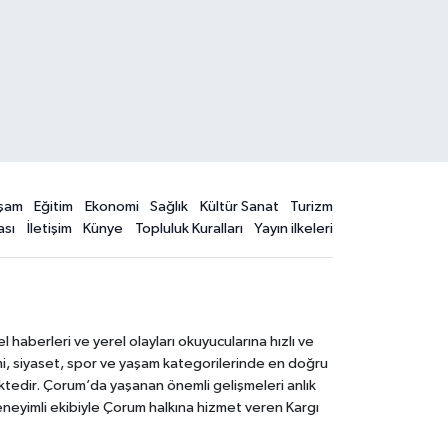
şam
Eğitim
Ekonomi
Sağlık
Kültür Sanat
Turizm
ası
İletişim
Künye
Topluluk Kuralları
Yayın ilkeleri
aberleri ve yerel olayları okuyucularına hızlı ve
mi, siyaset, spor ve yaşam kategorilerinde en doğru
ktedir. Çorum’da yaşanan önemli gelişmeleri anlık
deneyimli ekibiyle Çorum halkına hizmet veren Kargı