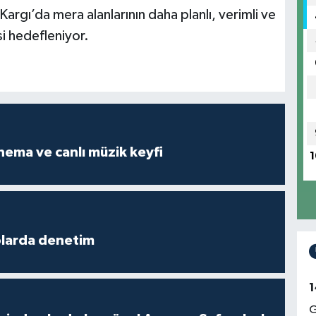
Kargı’da mera alanlarının daha planlı, verimli ve
si hedefleniyor.
Açık havada sinema ve canlı müzik keyfi
1
plarda denetim
1
G