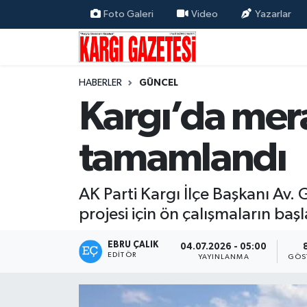
Foto Galeri
Video
Yazarlar
Flaş Haber
Nöbetçi Eczaneler
HABERLER
GÜNCEL
Kargı
Hava Durumu
Kargı’da mera
Güncel
Çorum Namaz Vakitleri
tamamlandı
Siyaset
Trafik Durumu
Yaşam
Süper Lig Puan Durumu ve Fikstür
AK Parti Kargı İlçe Başkanı Av. 
projesi için ön çalışmaların başl
Eğitim
Tüm Manşetler
EBRU ÇALIK
04.07.2026 - 05:00
EDITÖR
YAYINLANMA
GÖS
Son Dakika Haberleri
Haber Arşivi