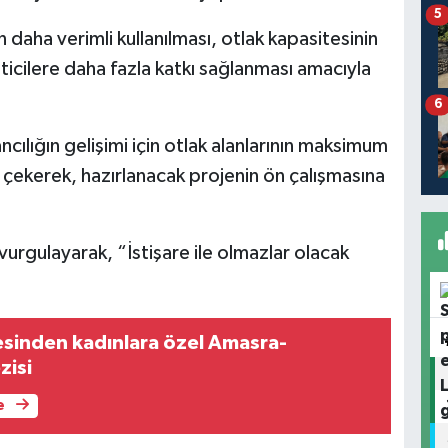
5
 daha verimli kullanılması, otlak kapasitesinin
eticilere daha fazla katkı sağlanması amacıyla
6
cılığın gelişimi için otlak alanlarının maksimum
 çekerek, hazırlanacak projenin ön çalışmasına
 vurgulayarak, “İstişare ile olmazlar olacak
esinden kadınlara özel Amasra-
zisi
e