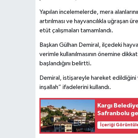
Yapılan incelemelerde, mera alanlarının
artırılması ve hayvancılıkla uğraşan ür
etüt çalışmaları tamamlandı.
Başkan Gülhan Demiral, ilçedeki hayvan
verimle kullanılmasının önemine dikkat
başlandığını belirtti.
Demiral, istişareyle hareket edildiğini
inşallah” ifadelerini kullandı.
Kargı Belediy
Safranbolu ge
İçeriği Görüntül