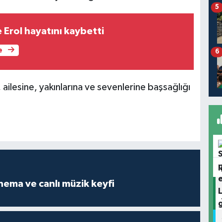
5
 Erol hayatını kaybetti
e
6
ilesine, yakınlarına ve sevenlerine başsağlığı
Açık havada sinema ve canlı müzik keyfi