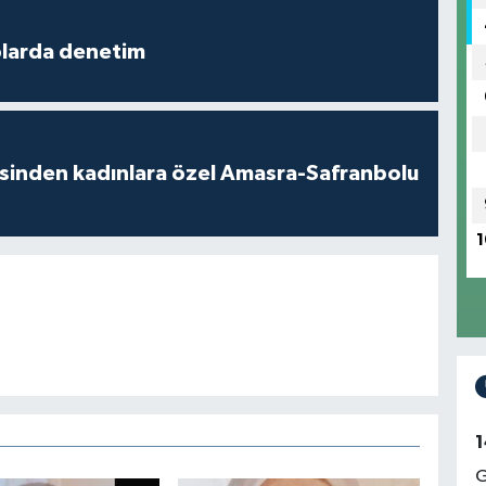
plarda denetim
esinden kadınlara özel Amasra-Safranbolu
1
1
G