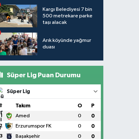
Kargı Belediyesi 7 bin
500 metrekare parke
taşı alacak
Arık köyünde yağmur
duası
Süper Lig Puan Durumu
Süper Lig
#
Takım
O
P
1
Amed
0
0
2
Erzurumspor FK
0
0
3
Başakşehir
0
0