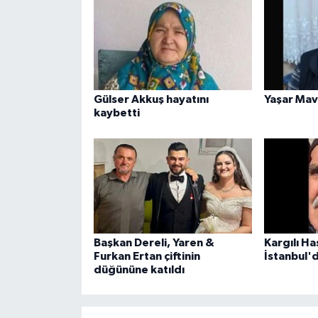
Gülser Akkuş hayatını
Yaşar Mavi
kaybetti
Başkan Dereli, Yaren &
Kargılı H
Furkan Ertan çiftinin
İstanbul'
düğününe katıldı