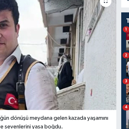
1
2
3
4
üğün dönüşü meydana gelen kazada yaşamını
 ve sevenlerini yasa boğdu.