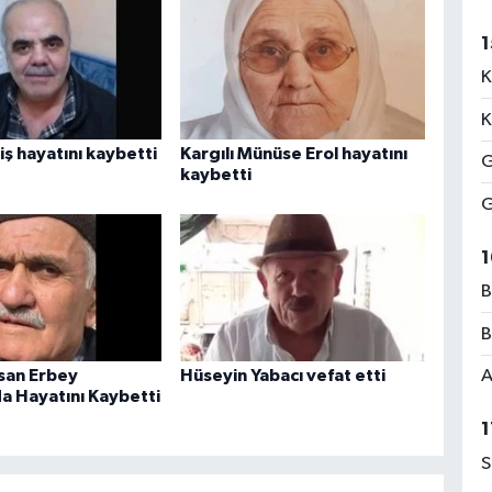
1
K
K
ş hayatını kaybetti
Kargılı Münüse Erol hayatını
G
kaybetti
G
1
B
B
asan Erbey
Hüseyin Yabacı vefat etti
A
da Hayatını Kaybetti
1
S