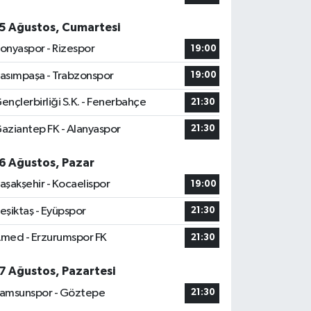
5 Ağustos, Cumartesi
onyaspor - Rizespor
19:00
asımpaşa - Trabzonspor
19:00
ençlerbirliği S.K. - Fenerbahçe
21:30
aziantep FK - Alanyaspor
21:30
6 Ağustos, Pazar
aşakşehir - Kocaelispor
19:00
eşiktaş - Eyüpspor
21:30
med - Erzurumspor FK
21:30
7 Ağustos, Pazartesi
amsunspor - Göztepe
21:30