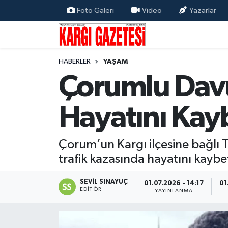
Foto Galeri
Video
Yazarlar
Flaş Haber
Nöbetçi Eczaneler
HABERLER
YAŞAM
Kargı
Hava Durumu
Çorumlu Dav
Güncel
Çorum Namaz Vakitleri
Hayatını Kay
Siyaset
Trafik Durumu
Yaşam
Süper Lig Puan Durumu ve Fikstür
Çorum’un Kargı ilçesine bağlı T
trafik kazasında hayatını kaybet
Eğitim
Tüm Manşetler
SEVIL SINAYUÇ
01.07.2026 - 14:17
01
EDITÖR
YAYINLANMA
Son Dakika Haberleri
Haber Arşivi