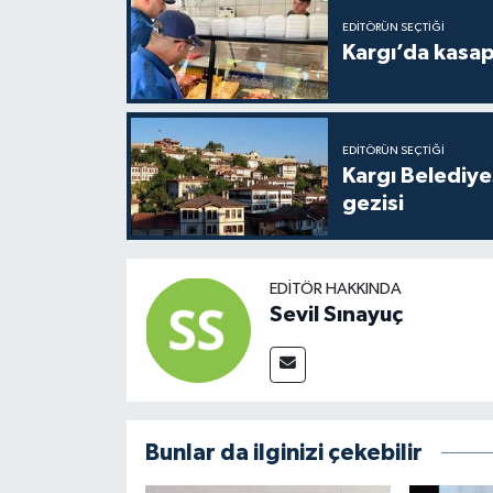
EDITÖRÜN SEÇTIĞI
Kargı’da kasa
EDITÖRÜN SEÇTIĞI
Kargı Belediy
gezisi
EDITÖR HAKKINDA
Sevil Sınayuç
Bunlar da ilginizi çekebilir