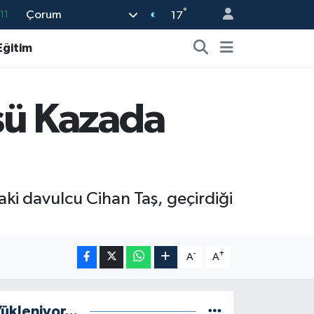
°
Çorum
11
17
18
Eğitim
32
38
şü Kazada
03
14
ki davulcu Cihan Taş, geçirdiği
-
+
A
A
ükleniyor...