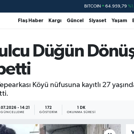
BITCOIN
64.959,79
%1.
DOLAR
47,7436
%0.
Flaş Haber
Kargı
Güncel
Siyaset
Yaşam
EURO
55,2510
%0.
STERLİN
64,4811
%0.
ulcu Düğün Dönü
GRAM ALTIN
6660.55
%0.
BİST100
13.779
%-
betti
epearkası Köyü nüfusuna kayıtlı 27 yaşında
ti.
.07.2026 - 14:21
172
1 DK
GÜNCELLEME
GÖSTERIM
OKUNMA SÜRESI
Y