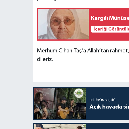
Kargılı Münüse
İçeriği Görüntül
Merhum Cihan Taş’a Allah’tan rahmet, a
dileriz.
EDITÖRÜN SEÇTIĞI