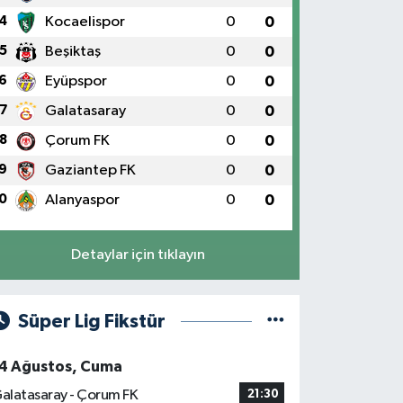
4
Kocaelispor
0
0
5
Beşiktaş
0
0
6
Eyüpspor
0
0
7
Galatasaray
0
0
8
Çorum FK
0
0
9
Gaziantep FK
0
0
0
Alanyaspor
0
0
Detaylar için tıklayın
Süper Lig Fikstür
4 Ağustos, Cuma
alatasaray - Çorum FK
21:30