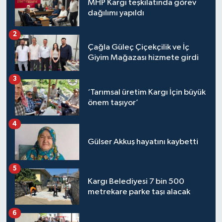
MHP Kargı teşkilatında görev
dağılımı yapıldı
2
Çağla Güleç Çiçekçilik ve İç
Giyim Mağazası hizmete girdi
3
‘Tarımsal üretim Kargı İçin büyük
önem taşıyor’
4
Gülser Akkuş hayatını kaybetti
5
Kargı Belediyesi 7 bin 500
metrekare parke taşı alacak
6