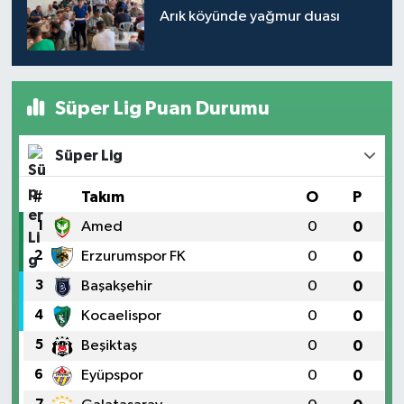
Arık köyünde yağmur duası
Süper Lig Puan Durumu
Süper Lig
#
Takım
O
P
1
Amed
0
0
2
Erzurumspor FK
0
0
3
Başakşehir
0
0
4
Kocaelispor
0
0
5
Beşiktaş
0
0
6
Eyüpspor
0
0