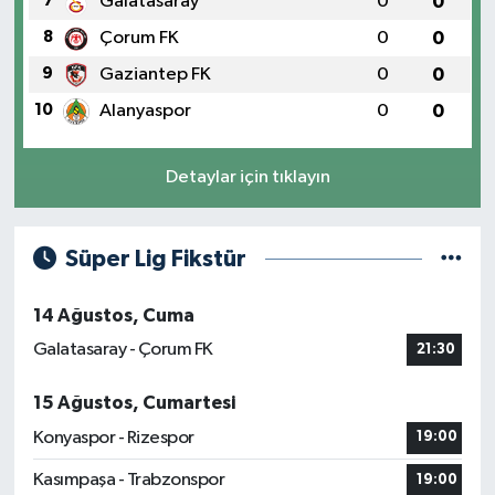
7
Galatasaray
0
0
8
Çorum FK
0
0
9
Gaziantep FK
0
0
10
Alanyaspor
0
0
Detaylar için tıklayın
Süper Lig Fikstür
14 Ağustos, Cuma
Galatasaray - Çorum FK
21:30
15 Ağustos, Cumartesi
Konyaspor - Rizespor
19:00
Kasımpaşa - Trabzonspor
19:00