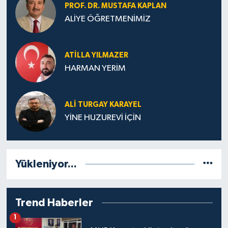
PROF. DR. MUSTAFA KAPLAN
ALİYE ÖĞRETMENİMİZ
ATILLA YILMAZER
HARMAN YERİM
ALI TURGAY KARAYEL
YİNE HUZUREVİ İÇİN
Yükleniyor...
Trend Haberler
1