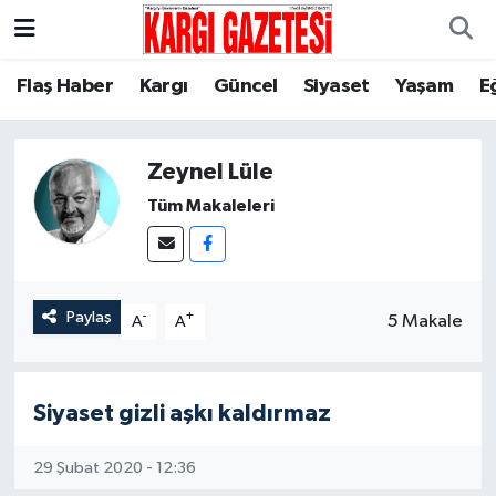
Flaş Haber
Nöbetçi Eczaneler
Flaş Haber
Kargı
Güncel
Siyaset
Yaşam
E
Kargı
Hava Durumu
Zeynel Lüle
Güncel
Çorum Namaz Vakitleri
Tüm Makaleleri
Siyaset
Trafik Durumu
Yaşam
Süper Lig Puan Durumu ve Fikstür
Paylaş
-
+
5 Makale
A
A
Eğitim
Tüm Manşetler
Siyaset gizli aşkı kaldırmaz
Son Dakika Haberleri
29 Şubat 2020 - 12:36
Haber Arşivi