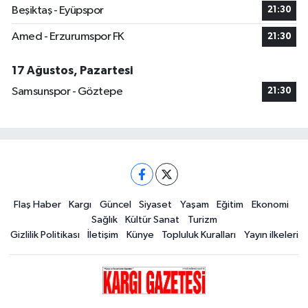
Beşiktaş - Eyüpspor
21:30
Amed - Erzurumspor FK
21:30
17 Ağustos, Pazartesi
Samsunspor - Göztepe
21:30
Flaş Haber
Kargı
Güncel
Siyaset
Yaşam
Eğitim
Ekonomi
Sağlık
Kültür Sanat
Turizm
Gizlilik Politikası
İletişim
Künye
Topluluk Kuralları
Yayın ilkeleri