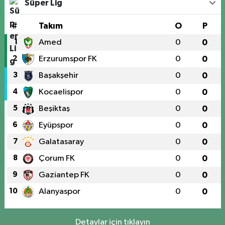
Süper Lig
#
Takım
O
P
1
Amed
0
0
2
Erzurumspor FK
0
0
3
Başakşehir
0
0
4
Kocaelispor
0
0
5
Beşiktaş
0
0
6
Eyüpspor
0
0
7
Galatasaray
0
0
8
Çorum FK
0
0
9
Gaziantep FK
0
0
10
Alanyaspor
0
0
Detaylar için tıklayın