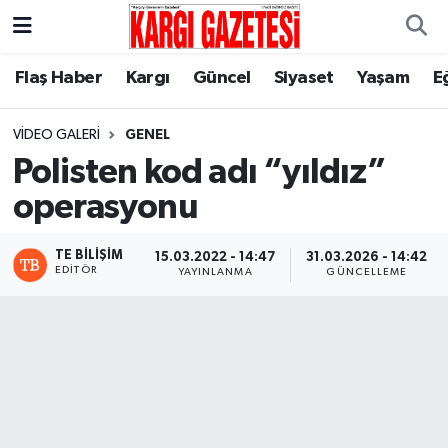
Flaş Haber
Nöbetçi Eczaneler
Flaş Haber
Kargı
Güncel
Siyaset
Yaşam
E
Kargı
Hava Durumu
VIDEO GALERI
GENEL
Polisten kod adı “yıldız”
Güncel
Çorum Namaz Vakitleri
operasyonu
Siyaset
Trafik Durumu
TE BILIŞIM
15.03.2022 - 14:47
31.03.2026 - 14:42
EDITÖR
YAYINLANMA
GÜNCELLEME
Yaşam
Süper Lig Puan Durumu ve Fikstür
Eğitim
Tüm Manşetler
Son Dakika Haberleri
Haber Arşivi