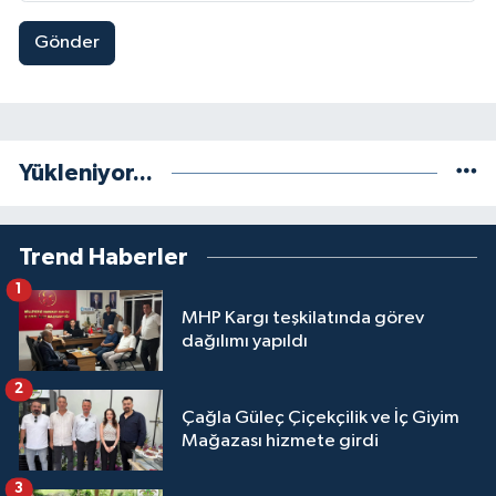
Gönder
Yükleniyor...
Trend Haberler
1
MHP Kargı teşkilatında görev
dağılımı yapıldı
2
Çağla Güleç Çiçekçilik ve İç Giyim
Mağazası hizmete girdi
3