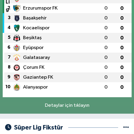
2
Erzurumspor FK
0
0
3
Başakşehir
0
0
4
Kocaelispor
0
0
5
Beşiktaş
0
0
6
Eyüpspor
0
0
7
Galatasaray
0
0
8
Çorum FK
0
0
9
Gaziantep FK
0
0
10
Alanyaspor
0
0
Detaylar için tıklayın
Süper Lig Fikstür