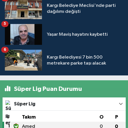
Kargı Belediye Meclisi'nde parti
dağılımı değişti
5
Yaşar Maviş hayatını kaybetti
6
Kargı Belediyesi 7 bin 500
metrekare parke taşı alacak
Süper Lig Puan Durumu
Süper Lig
#
Takım
O
P
1
Amed
0
0