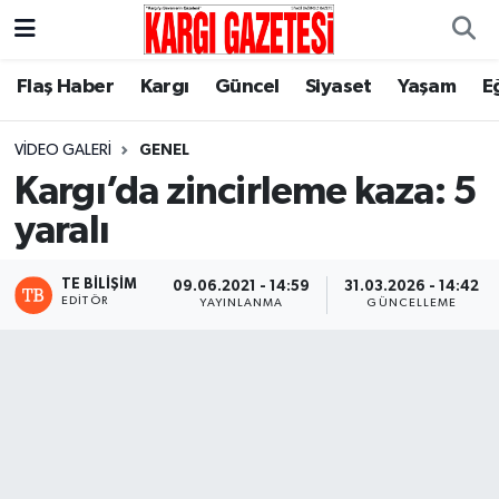
Flaş Haber
Nöbetçi Eczaneler
Flaş Haber
Kargı
Güncel
Siyaset
Yaşam
E
Kargı
Hava Durumu
VIDEO GALERI
GENEL
Kargı’da zincirleme kaza: 5
Güncel
Çorum Namaz Vakitleri
yaralı
Siyaset
Trafik Durumu
TE BILIŞIM
09.06.2021 - 14:59
31.03.2026 - 14:42
EDITÖR
YAYINLANMA
GÜNCELLEME
Yaşam
Süper Lig Puan Durumu ve Fikstür
Eğitim
Tüm Manşetler
Son Dakika Haberleri
Haber Arşivi