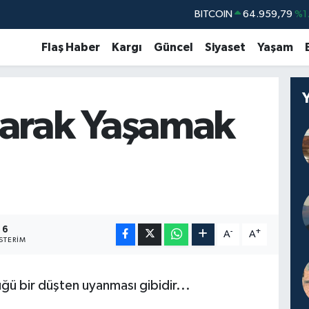
BITCOIN
64.959,79
%1.
DOLAR
47,7436
%0.
Flaş Haber
Kargı
Güncel
Siyaset
Yaşam
EURO
55,2510
%0.
STERLİN
64,4811
%0.
arak Yaşamak
GRAM ALTIN
6660.55
%0.
BİST100
13.779
%-
6
-
+
A
A
STERIM
ğü bir düşten uyanması gibidir...