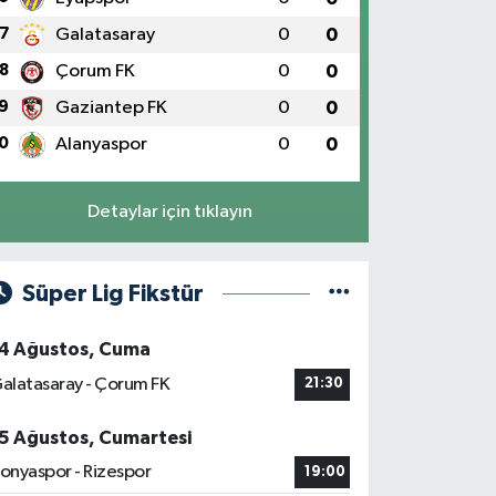
7
Galatasaray
0
0
8
Çorum FK
0
0
9
Gaziantep FK
0
0
0
Alanyaspor
0
0
Detaylar için tıklayın
Süper Lig Fikstür
4 Ağustos, Cuma
alatasaray - Çorum FK
21:30
5 Ağustos, Cumartesi
onyaspor - Rizespor
19:00