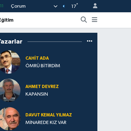
°
Çorum
11
17
18
Eğitim
32
38
Yazarlar
03
CAHIT ADA
14
ÖMRÜ BİTİRDİM
AHMET DEVREZ
KAPANSIN
DAVUT KEMAL YILMAZ
MİNAREDE KIZ VAR