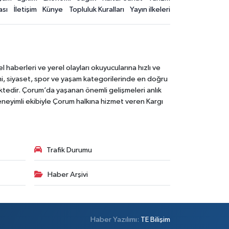
ası
İletişim
Künye
Topluluk Kuralları
Yayın ilkeleri
aberleri ve yerel olayları okuyucularına hızlı ve
mi, siyaset, spor ve yaşam kategorilerinde en doğru
ktedir. Çorum’da yaşanan önemli gelişmeleri anlık
deneyimli ekibiyle Çorum halkına hizmet veren Kargı
Trafik Durumu
Haber Arşivi
Haber Yazılımı:
TE Bilişim