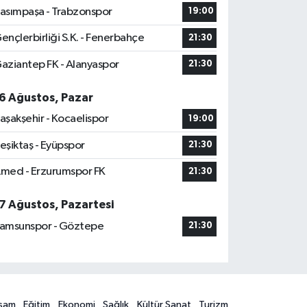
asımpaşa - Trabzonspor
19:00
ençlerbirliği S.K. - Fenerbahçe
21:30
aziantep FK - Alanyaspor
21:30
6 Ağustos, Pazar
aşakşehir - Kocaelispor
19:00
eşiktaş - Eyüpspor
21:30
med - Erzurumspor FK
21:30
7 Ağustos, Pazartesi
amsunspor - Göztepe
21:30
şam
Eğitim
Ekonomi
Sağlık
Kültür Sanat
Turizm