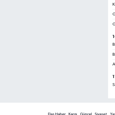
K
G
G
1
B
B
A
1
S
Flaş Haber
Kargı
Güncel
Siyaset
Ya