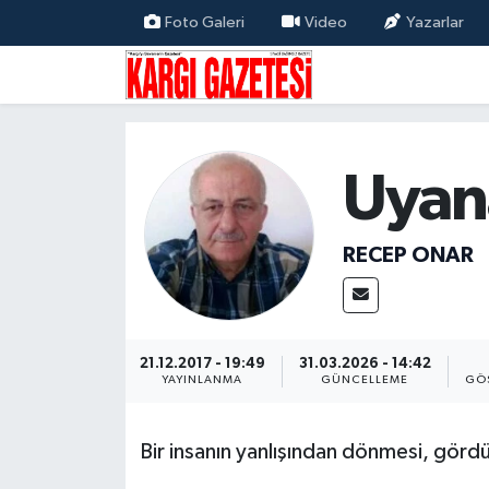
Foto Galeri
Video
Yazarlar
Flaş Haber
Nöbetçi Eczaneler
Kargı
Hava Durumu
Uyan
Güncel
Çorum Namaz Vakitleri
Siyaset
Trafik Durumu
RECEP ONAR
Yaşam
Süper Lig Puan Durumu ve Fikstür
Eğitim
Tüm Manşetler
21.12.2017 - 19:49
31.03.2026 - 14:42
YAYINLANMA
GÜNCELLEME
GÖ
Son Dakika Haberleri
Bir insanın yanlışından dönmesi, gördü
Haber Arşivi