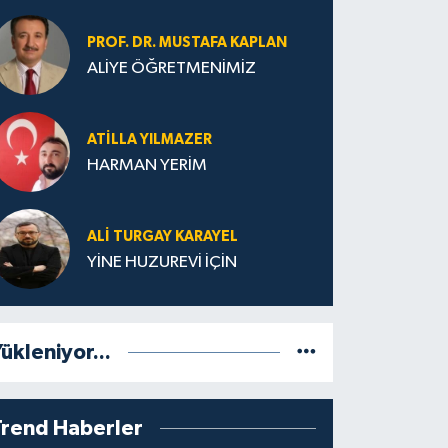
PROF. DR. MUSTAFA KAPLAN
ALİYE ÖĞRETMENİMİZ
ATILLA YILMAZER
HARMAN YERİM
ALI TURGAY KARAYEL
YİNE HUZUREVİ İÇİN
ükleniyor...
Trend Haberler