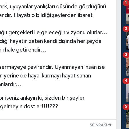
1
fark, uyuyanlar yanlışları düşünde gördüğünü
ndır. Hayatı o bildiği şeylerden ibaret
2
uğu gerçekleri ile geleceğin vizyonu olurlar...
adığı hayatın zaten kendi dışında her şeyde
lı hale getirendir...
3
 sermayeye çevirendir. Uyanmayan insan ise
nin yerine de hayal kurmayı hayat sanan
4
nlardır...
iseniz anlayın ki, sizden bir şeyler
 gelmeyin dostlar!!!!???
5
SONRAKI