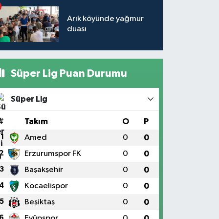
Arık köyünde yağmur
duası
Süper Lig Puan Durumu
Süper Lig
#
Takım
O
P
1
Amed
0
0
2
Erzurumspor FK
0
0
3
Başakşehir
0
0
4
Kocaelispor
0
0
5
Beşiktaş
0
0
6
Eyüpspor
0
0