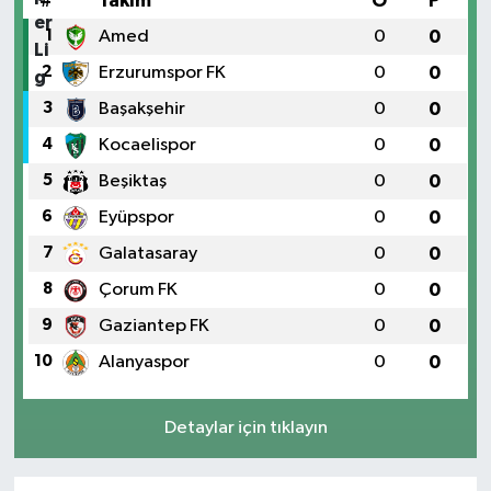
#
Takım
O
P
1
Amed
0
0
2
Erzurumspor FK
0
0
3
Başakşehir
0
0
4
Kocaelispor
0
0
5
Beşiktaş
0
0
6
Eyüpspor
0
0
7
Galatasaray
0
0
8
Çorum FK
0
0
9
Gaziantep FK
0
0
10
Alanyaspor
0
0
Detaylar için tıklayın