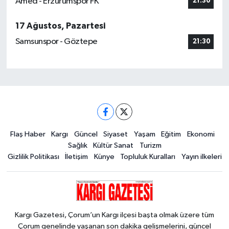
Amed - Erzurumspor FK
21:30
17 Ağustos, Pazartesi
Samsunspor - Göztepe
21:30
Flaş Haber
Kargı
Güncel
Siyaset
Yaşam
Eğitim
Ekonomi
Sağlık
Kültür Sanat
Turizm
Gizlilik Politikası
İletişim
Künye
Topluluk Kuralları
Yayın ilkeleri
Kargı Gazetesi, Çorum’un Kargı ilçesi başta olmak üzere tüm
Çorum genelinde yaşanan son dakika gelişmelerini, güncel