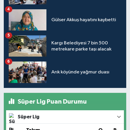
4
Gülser Akkuş hayatını kaybetti
5
Kargı Belediyesi 7 bin 500
metrekare parke taşı alacak
6
Arık köyünde yağmur duası
Süper Lig Puan Durumu
Süper Lig