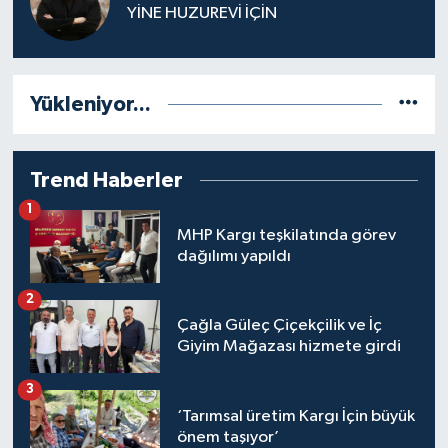
YİNE HUZUREVİ İÇİN
Yükleniyor...
Trend Haberler
1
MHP Kargı teşkilatında görev
dağılımı yapıldı
2
Çağla Güleç Çiçekçilik ve İç
Giyim Mağazası hizmete girdi
3
‘Tarımsal üretim Kargı İçin büyük
önem taşıyor’