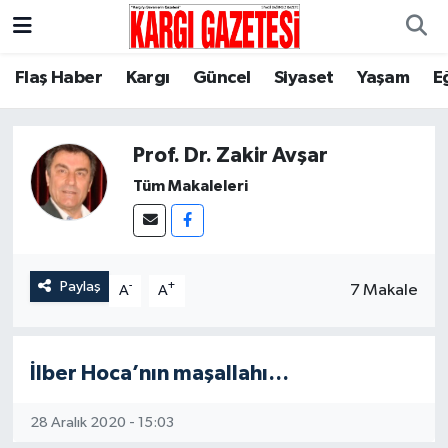
Flaş Haber
Nöbetçi Eczaneler
Flaş Haber
Kargı
Güncel
Siyaset
Yaşam
E
Kargı
Hava Durumu
Prof. Dr. Zakir Avşar
Güncel
Çorum Namaz Vakitleri
Tüm Makaleleri
Siyaset
Trafik Durumu
Yaşam
Süper Lig Puan Durumu ve Fikstür
Paylaş
-
+
7 Makale
A
A
Eğitim
Tüm Manşetler
İlber Hoca’nın maşallahı…
Son Dakika Haberleri
28 Aralık 2020 - 15:03
Haber Arşivi