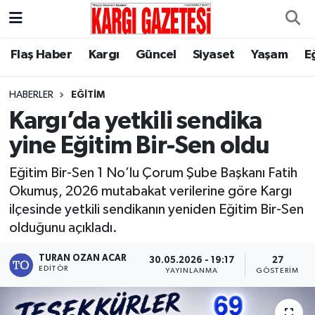
Flaş Haber
Nöbetçi Eczaneler
Flaş Haber
Kargı
Güncel
Siyaset
Yaşam
E
Kargı
Hava Durumu
HABERLER
EĞITIM
Kargı’da yetkili sendika
Güncel
Çorum Namaz Vakitleri
yine Eğitim Bir-Sen oldu
Siyaset
Trafik Durumu
Eğitim Bir-Sen 1 No’lu Çorum Şube Başkanı Fatih
Okumuş, 2026 mutabakat verilerine göre Kargı
Yaşam
Süper Lig Puan Durumu ve Fikstür
ilçesinde yetkili sendikanın yeniden Eğitim Bir-Sen
olduğunu açıkladı.
Eğitim
Tüm Manşetler
TURAN OZAN ACAR
30.05.2026 - 19:17
27
Son Dakika Haberleri
EDITÖR
YAYINLANMA
GÖSTERIM
Haber Arşivi