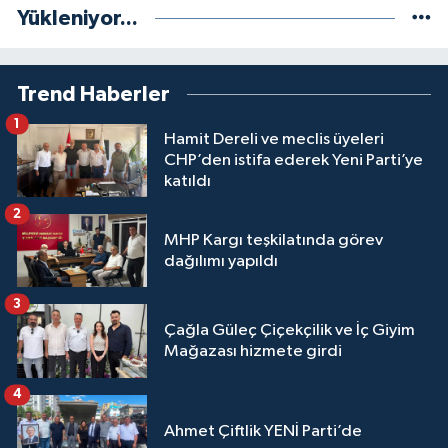
Yükleniyor...
Trend Haberler
1
Hamit Dereli ve meclis üyeleri
CHP’den istifa ederek Yeni Parti’ye
katıldı
2
MHP Kargı teşkilatında görev
dağılımı yapıldı
3
Çağla Güleç Çiçekçilik ve İç Giyim
Mağazası hizmete girdi
4
Ahmet Çiftlik YENİ Parti’de