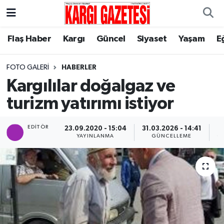
Flaş Haber
Nöbetçi Eczaneler
Flaş Haber
Kargı
Güncel
Siyaset
Yaşam
E
Kargı
Hava Durumu
FOTO GALERI
HABERLER
Kargılılar doğalgaz ve
Güncel
Çorum Namaz Vakitleri
turizm yatırımı istiyor
Siyaset
Trafik Durumu
EDITÖR
23.09.2020 - 15:04
31.03.2026 - 14:41
YAYINLANMA
GÜNCELLEME
G
Yaşam
Süper Lig Puan Durumu ve Fikstür
Eğitim
Tüm Manşetler
Son Dakika Haberleri
Haber Arşivi