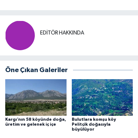
EDITÖR HAKKINDA
Öne Çıkan Galeriler
Kargı’nın 58 köyünde doğa,
Bulutlara komşu köy
üretim ve gelenek iç içe
Pelitçik doğasıyla
büyülüyor