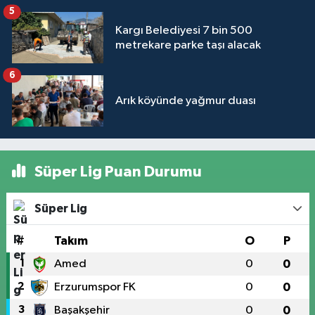
5
Kargı Belediyesi 7 bin 500
metrekare parke taşı alacak
6
Arık köyünde yağmur duası
Süper Lig Puan Durumu
Süper Lig
#
Takım
O
P
1
Amed
0
0
2
Erzurumspor FK
0
0
3
Başakşehir
0
0