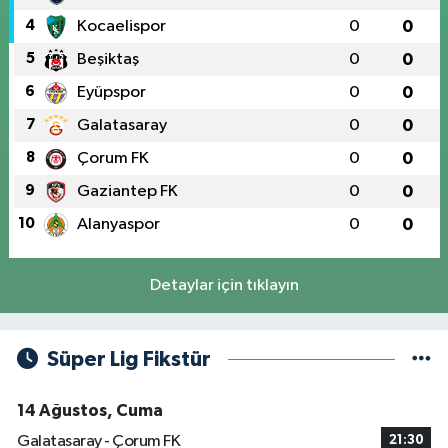
4
Kocaelispor
0
0
5
Beşiktaş
0
0
6
Eyüpspor
0
0
7
Galatasaray
0
0
8
Çorum FK
0
0
9
Gaziantep FK
0
0
10
Alanyaspor
0
0
Detaylar için tıklayın
Süper Lig Fikstür
14 Ağustos, Cuma
Galatasaray - Çorum FK
21:30