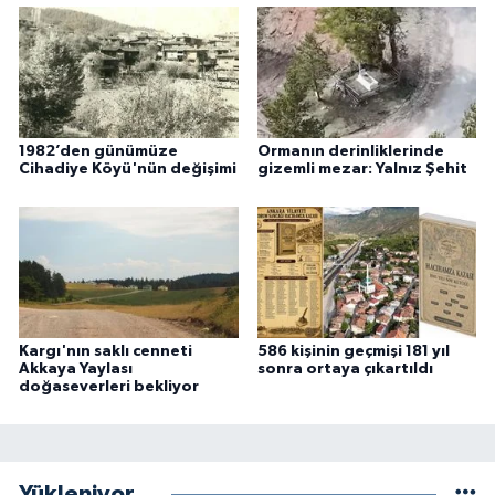
1982’den günümüze
Ormanın derinliklerinde
Cihadiye Köyü'nün değişimi
gizemli mezar: Yalnız Şehit
Kargı'nın saklı cenneti
586 kişinin geçmişi 181 yıl
Akkaya Yaylası
sonra ortaya çıkartıldı
doğaseverleri bekliyor
Yükleniyor...