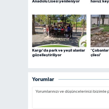
Anadolu Lisesi yenileniyor
havuz key
Kargı’da park ve yeşil alanlar
‘Çobanlar
güzelleştiriliyor
çilesi’
Yorumlar