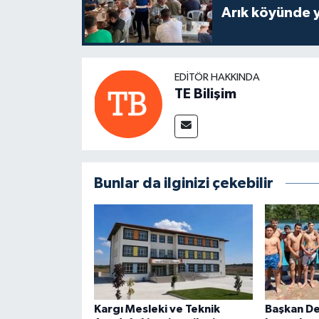
Arık köyünde 
EDITÖR HAKKINDA
TE Bilişim
Bunlar da ilginizi çekebilir
Kargı Mesleki ve Teknik
Başkan Der