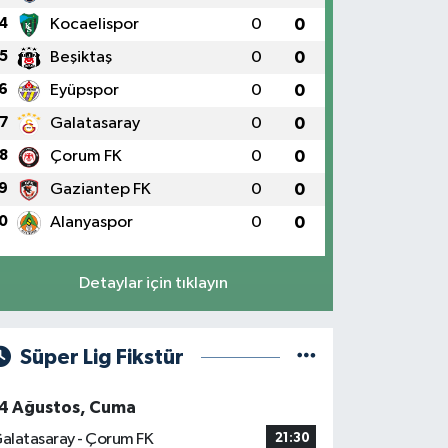
4
Kocaelispor
0
0
5
Beşiktaş
0
0
6
Eyüpspor
0
0
7
Galatasaray
0
0
8
Çorum FK
0
0
9
Gaziantep FK
0
0
0
Alanyaspor
0
0
Detaylar için tıklayın
Süper Lig Fikstür
4 Ağustos, Cuma
alatasaray - Çorum FK
21:30