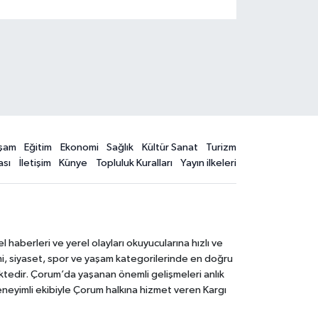
şam
Eğitim
Ekonomi
Sağlık
Kültür Sanat
Turizm
ası
İletişim
Künye
Topluluk Kuralları
Yayın ilkeleri
aberleri ve yerel olayları okuyucularına hızlı ve
mi, siyaset, spor ve yaşam kategorilerinde en doğru
ktedir. Çorum’da yaşanan önemli gelişmeleri anlık
deneyimli ekibiyle Çorum halkına hizmet veren Kargı