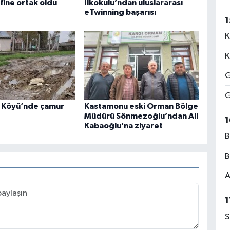
fine ortak oldu
İlkokulu’ndan uluslararası
eTwinning başarısı
1
K
K
G
G
 Köyü’nde çamur
Kastamonu eski Orman Bölge
Müdürü Sönmezoğlu’ndan Ali
1
Kabaoğlu’na ziyaret
B
B
A
1
S