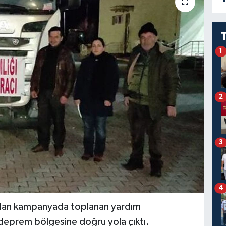
1
2
3
4
tılan kampanyada toplanan yardım
deprem bölgesine doğru yola çıktı.