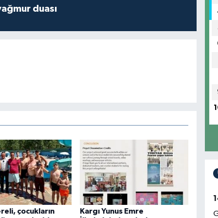
yağmur duası
1
1
eli, çocukların
Kargı Yunus Emre
G