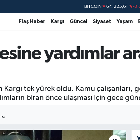
BITCOIN
64.225,61
%-0.
DOLAR
47,7143
%0.
Flaş Haber
Kargı
Güncel
Siyaset
Yaşam
EURO
55,0317
%-0.
STERLİN
64,2463
%0.
sine yardımlar ar
GRAM ALTIN
6510.40
%0.
BİST100
13.799
%
 Kargı tek yürek oldu. Kamu çalışanları, 
dımların biran önce ulaşması için gece gü
RIM
Y