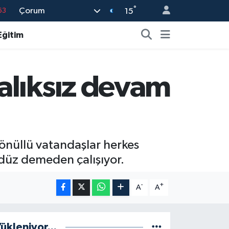
°
Çorum
63
15
16
Eğitim
02
07
alıksız devam
45
70
gönüllü vatandaşlar herkes
ndüz demeden çalışıyor.
-
+
A
A
ükleniyor...