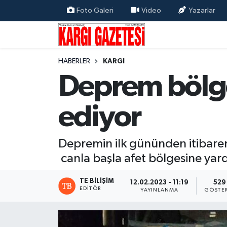
Foto Galeri
Video
Yazarlar
Flaş Haber
Nöbetçi Eczaneler
HABERLER
KARGI
Kargı
Hava Durumu
Deprem bölge
Güncel
Çorum Namaz Vakitleri
ediyor
Siyaset
Trafik Durumu
Yaşam
Süper Lig Puan Durumu ve Fikstür
Depremin ilk gününden itibaren
canla başla afet bölgesine yar
Eğitim
Tüm Manşetler
TE BILIŞIM
12.02.2023 - 11:19
529
EDITÖR
YAYINLANMA
GÖSTE
Son Dakika Haberleri
Haber Arşivi