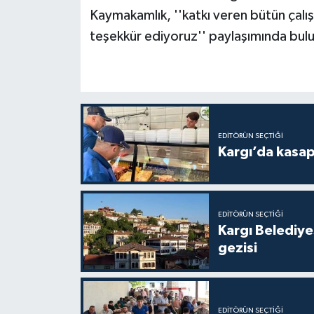
Kaymakamlık, ''katkı veren bütün çalı
teşekkür ediyoruz'' paylaşımında bul
EDITÖRÜN SEÇTIĞI
Kargı’da kasa
EDITÖRÜN SEÇTIĞI
Kargı Belediy
gezisi
EDITÖRÜN SEÇTIĞI