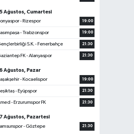
5 Ağustos, Cumartesi
onyaspor - Rizespor
19:00
asımpaşa - Trabzonspor
19:00
ençlerbirliği S.K. - Fenerbahçe
21:30
aziantep FK - Alanyaspor
21:30
6 Ağustos, Pazar
aşakşehir - Kocaelispor
19:00
eşiktaş - Eyüpspor
21:30
med - Erzurumspor FK
21:30
7 Ağustos, Pazartesi
amsunspor - Göztepe
21:30