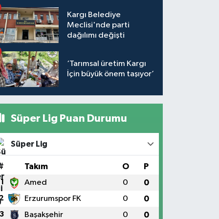
Kargı Belediye
Meclisi'nde parti
dağılımı değişti
‘Tarımsal üretim Kargı
İçin büyük önem taşıyor’
Süper Lig Puan Durumu
Süper Lig
#
Takım
O
P
1
Amed
0
0
2
Erzurumspor FK
0
0
3
Başakşehir
0
0