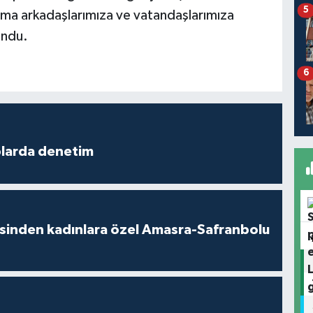
5
şma arkadaşlarımıza ve vatandaşlarımıza
undu.
6
plarda denetim
esinden kadınlara özel Amasra-Safranbolu